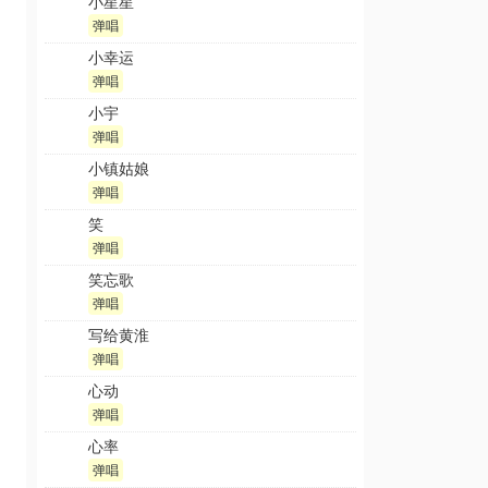
小星星
弹唱
小幸运
弹唱
小宇
弹唱
小镇姑娘
弹唱
笑
弹唱
笑忘歌
弹唱
写给黄淮
弹唱
心动
弹唱
心率
弹唱