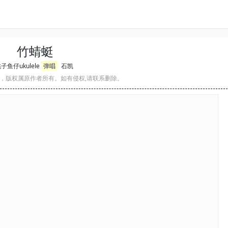
竹蜻蜓
子鱼仔ukulele
弹唱
石凯
，版权属原作者所有。如有侵权,请联系删除。