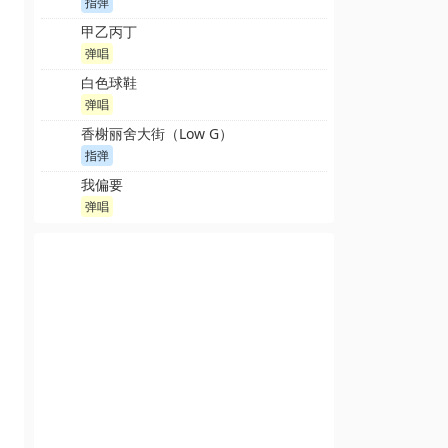
指弹
甲乙丙丁
弹唱
白色球鞋
弹唱
香榭丽舍大街（Low G）
指弹
我偏要
弹唱