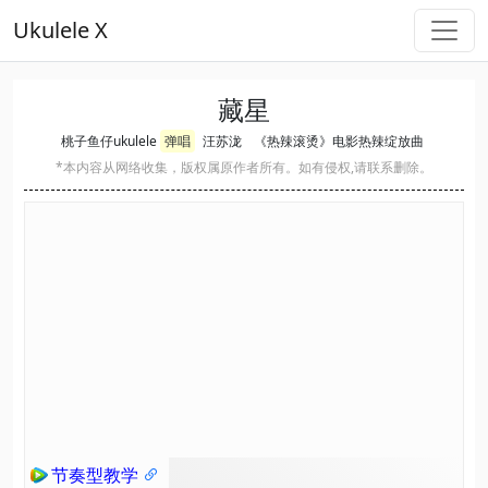
Ukulele X
藏星
桃子鱼仔ukulele
弹唱
汪苏泷
《热辣滚烫》电影热辣绽放曲
*本内容从网络收集，版权属原作者所有。如有侵权,请联系删除。
节奏型教学