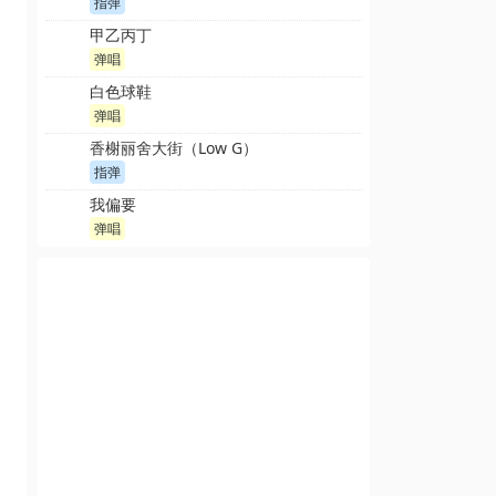
指弹
甲乙丙丁
弹唱
白色球鞋
弹唱
香榭丽舍大街（Low G）
指弹
我偏要
弹唱