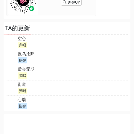
趣弹UP
TA的更新
空心
弹唱
反乌托邦
指弹
后会无期
弹唱
街道
弹唱
心墙
指弹