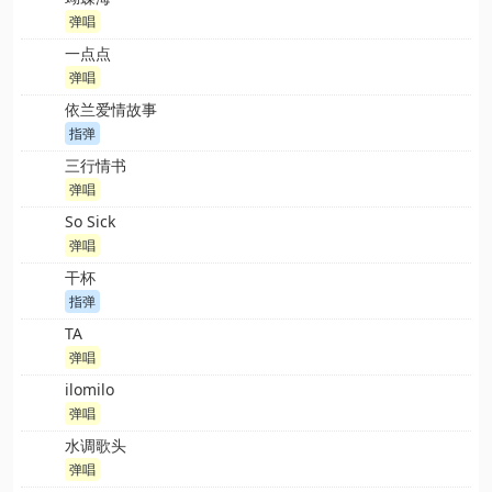
弹唱
一点点
弹唱
依兰爱情故事
指弹
三行情书
弹唱
So Sick​
弹唱
干杯
指弹
TA
弹唱
ilomilo
弹唱
水调歌头
弹唱