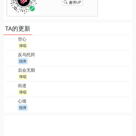
趣弹UP
TA的更新
空心
弹唱
反乌托邦
指弹
后会无期
弹唱
街道
弹唱
心墙
指弹