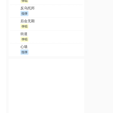
弹唱
反乌托邦
指弹
后会无期
弹唱
街道
弹唱
心墙
指弹