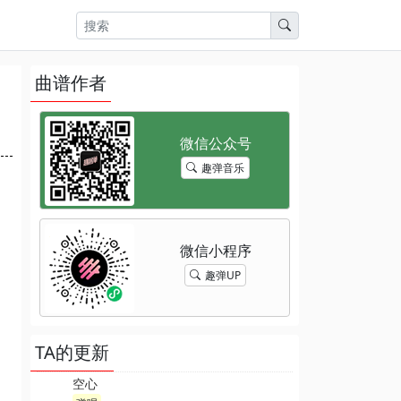
曲谱作者
趣弹音乐
趣弹UP
TA的更新
空心