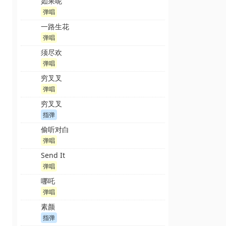
如果呢
弹唱
一路生花
弹唱
须尽欢
弹唱
穷叉叉
弹唱
穷叉叉
指弹
偷听对白
弹唱
Send It
弹唱
哪吒
弹唱
素颜
指弹