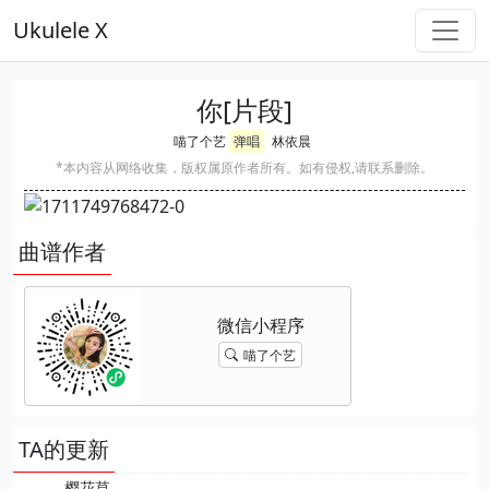
Ukulele X
你[片段]
喵了个艺
弹唱
林依晨
*本内容从网络收集，版权属原作者所有。如有侵权,请联系删除。
曲谱作者
喵了个艺
TA的更新
樱花草