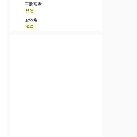
王牌冤家
弹唱
爱转角
弹唱