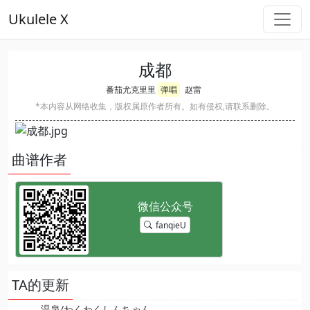
Ukulele X
成都
番茄尤克里里
弹唱
赵雷
*本内容从网络收集，版权属原作者所有。如有侵权,请联系删除。
曲谱作者
fanqieU
TA的更新
温泉/わくわくしんちゃん