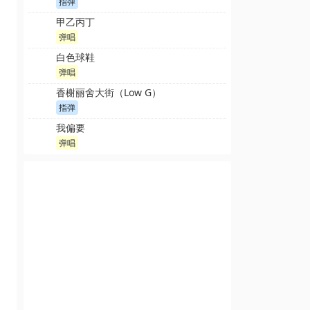
指弹
甲乙丙丁
弹唱
白色球鞋
弹唱
香榭丽舍大街（Low G）
指弹
我偏要
弹唱