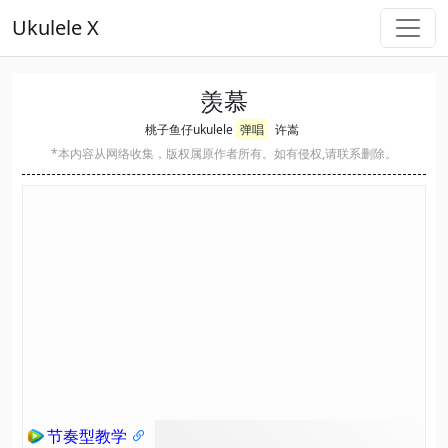
Ukulele X
羡慕
桃子鱼仔ukulele
弹唱
许嵩
*本内容从网络收集，版权属原作者所有。如有侵权,请联系删除。
节奏型教学