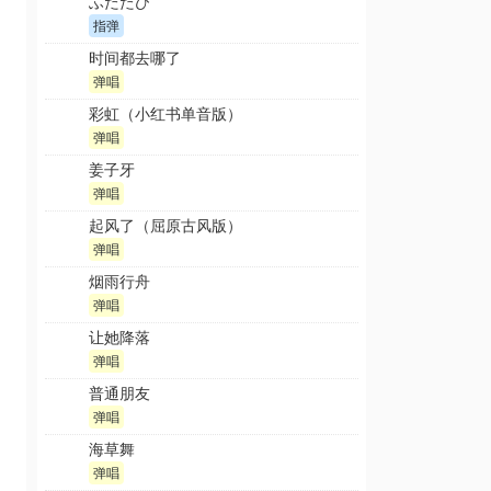
ふたたび
指弹
时间都去哪了
弹唱
彩虹（小红书单音版）
弹唱
姜子牙
弹唱
起风了（屈原古风版）
弹唱
烟雨行舟
弹唱
让她降落
弹唱
普通朋友
弹唱
海草舞
弹唱