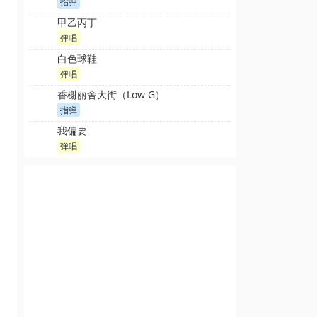
指弹
甲乙丙丁
弹唱
白色球鞋
弹唱
香榭丽舍大街（Low G）
指弹
我偏要
弹唱