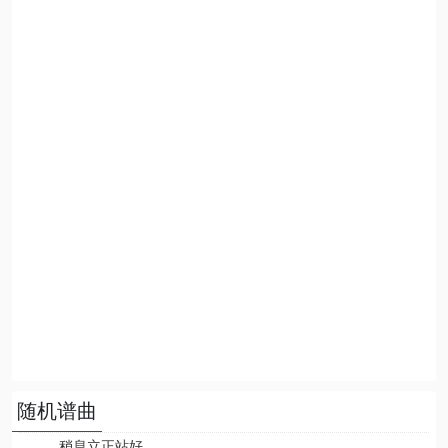
随机谱曲
稍息立正站好