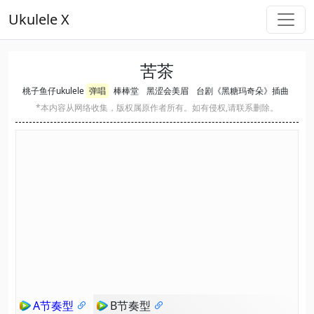
Ukulele X
苦茶
桃子鱼仔ukulele
弹唱
棒棒堂
黑涩会美眉
台剧《黑糖玛奇朵》插曲
*本内容从网络收集，版权属原作者所有。如有侵权,请联系删除。
A节奏型
B节奏型