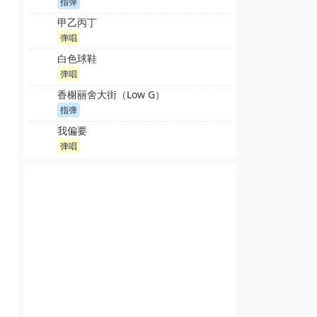
指弹
甲乙丙丁
弹唱
白色球鞋
弹唱
香榭丽舍大街（Low G）
指弹
我偏要
弹唱