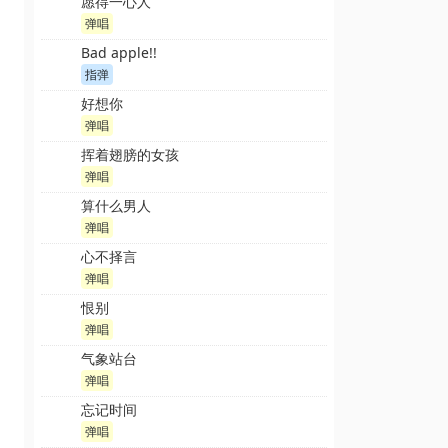
愿得一心人
弹唱
Bad apple!!
指弹
好想你
弹唱
挥着翅膀的女孩
弹唱
算什么男人
弹唱
心不择言
弹唱
恨别
弹唱
气象站台
弹唱
忘记时间
弹唱