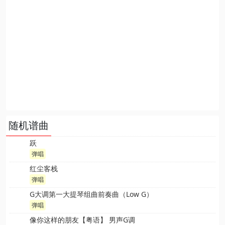
随机谱曲
跃
弹唱
红尘客栈
弹唱
G大调第一大提琴组曲前奏曲（Low G）
弹唱
像你这样的朋友【粤语】 男声G调