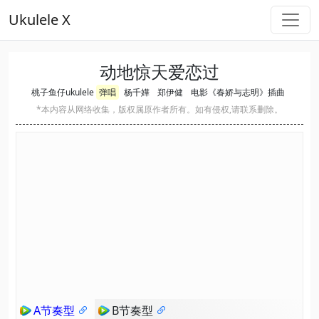
Ukulele X
动地惊天爱恋过
桃子鱼仔ukulele
弹唱
杨千嬅
郑伊健
电影《春娇与志明》插曲
*本内容从网络收集，版权属原作者所有。如有侵权,请联系删除。
A节奏型
B节奏型