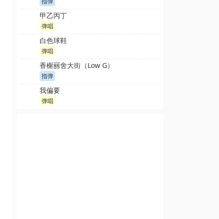
指弹
甲乙丙丁
弹唱
白色球鞋
弹唱
香榭丽舍大街（Low G）
指弹
我偏要
弹唱