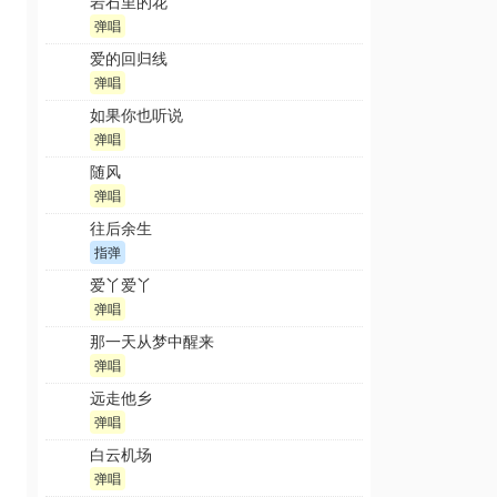
岩石里的花
弹唱
爱的回归线
弹唱
如果你也听说
弹唱
随风
弹唱
往后余生
指弹
爱丫爱丫
弹唱
那一天从梦中醒来
弹唱
远走他乡
弹唱
白云机场
弹唱