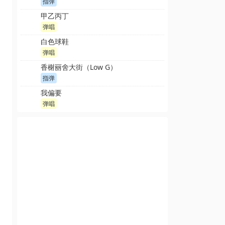
指弹
甲乙丙丁
弹唱
白色球鞋
弹唱
香榭丽舍大街（Low G）
指弹
我偏要
弹唱