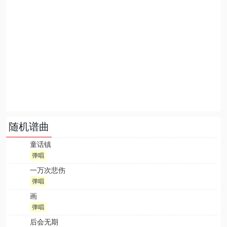
随机谱曲
童话镇
弹唱
一万次悲伤
弹唱
画
弹唱
后会无期