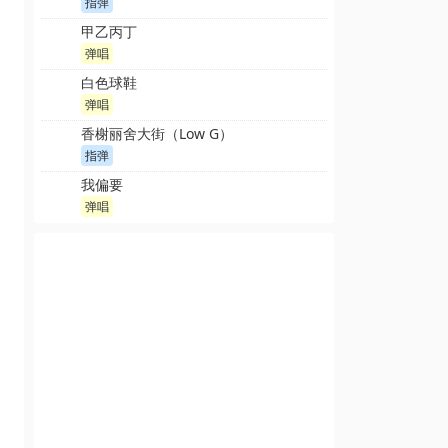
指弹
甲乙丙丁
弹唱
白色球鞋
弹唱
香榭丽舍大街（Low G）
指弹
我偏要
弹唱