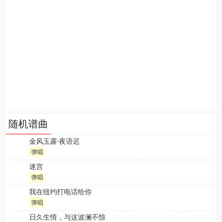
随机谱曲
金风玉露·夜语迟
弹唱
迷宫
弹唱
我在纽约打电话给你
弹唱
日久生情，与这波澜不惊